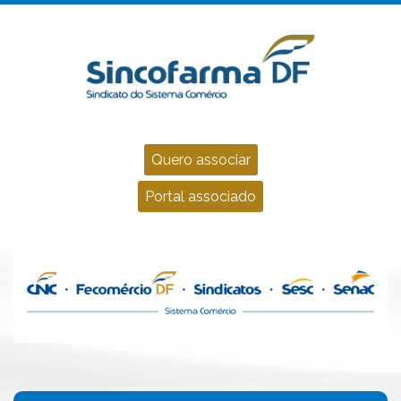
Quero associar
Portal associado