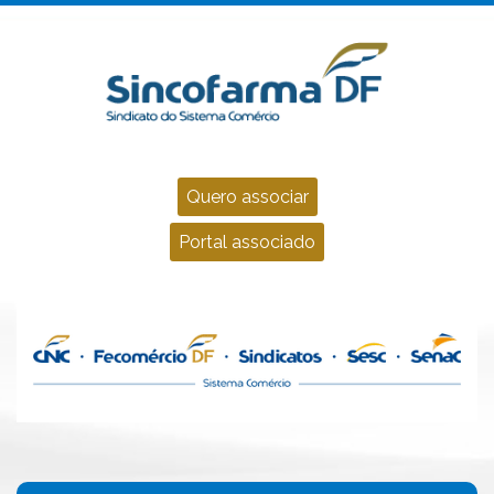
Quero associar
Portal associado