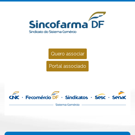
Quero associar
Portal associado