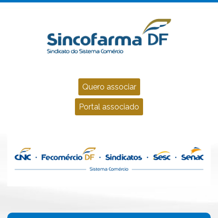
Quero associar
Portal associado