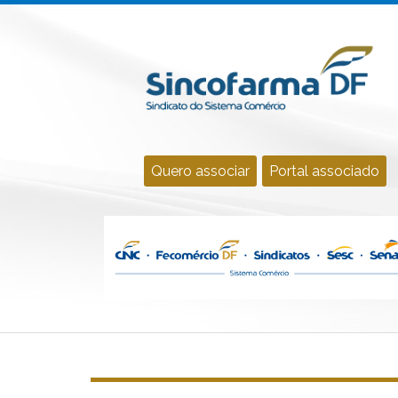
Quero associar
Portal associado