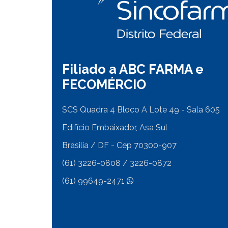
Filiado a ABC FARMA e
FECOMÉRCIO
SCS Quadra 4 Bloco A Lote 49 - Sala 605
Edifício Embaixador, Asa Sul
Brasilia / DF - Cep 70300-907
(61) 3226-0808 / 3226-0872
(61) 99649-2471