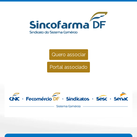
Quero associar
Portal associado