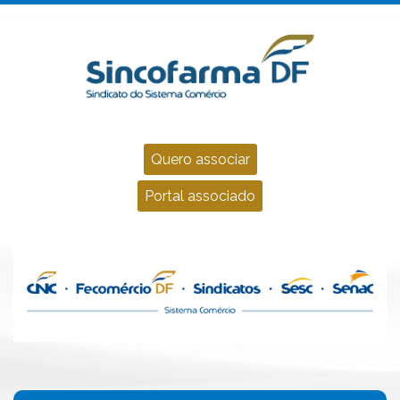
Quero associar
Portal associado