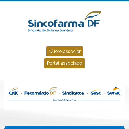
Quero associar
Portal associado