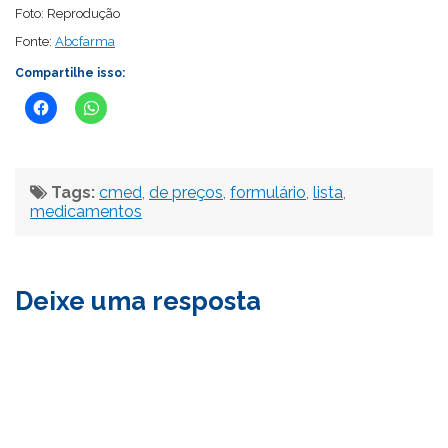
Foto: Reprodução
Fonte:
Abcfarma
Compartilhe isso:
Tags:
cmed
,
de preços
,
formulário
,
lista
,
medicamentos
Deixe uma resposta