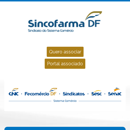
Quero associar
Portal associado