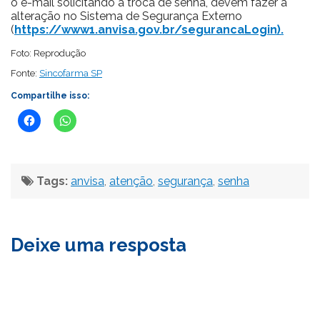
o e-mail solicitando a troca de senha, devem fazer a
alteração no Sistema de Segurança Externo
(
https://www1.anvisa.gov.br/segurancaLogin).
Foto: Reprodução
Fonte:
Sincofarma SP
Compartilhe isso:
Tags:
anvisa
,
atenção
,
segurança
,
senha
Deixe uma resposta