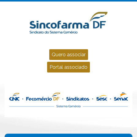
Quero associar
Portal associado