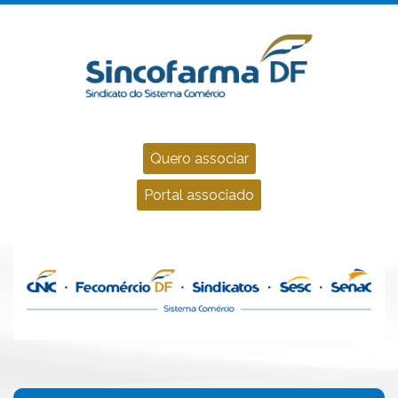
Quero associar
Portal associado