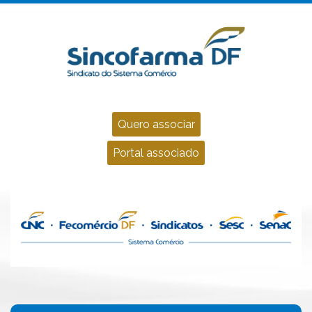
Quero associar
Portal associado