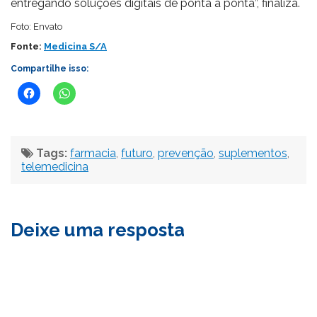
entregando soluções digitais de ponta a ponta”, finaliza.
Foto: Envato
Fonte:
Medicina S/A
Compartilhe isso:
Tags:
farmacia
,
futuro
,
prevenção
,
suplementos
,
telemedicina
Deixe uma resposta