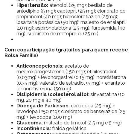
Hipertensão:
atenolol (25 mg); besilato de
anlodipino (5 mg); captopril (25 mg); cloridrato de
propranolol (40 mg); hidroclorotiazida (25mg);
losartana potássica (50 mg); maleato de enalapril
(10 mg); espironolactona (25 mg); furosemida (40
mg); succinato de metoprolol (25 ml).
Com coparticipação (gratuitos para quem recebe
Bolsa Família)
Anticoncepcionais:
acetato de
medroxiprogesterona (150 mg); etinilestradiol
(0,03mg) + levonorgestrel (0,15 mg); noretisterona
(0,35 mg); valerato de estradiol (5 mg) + enantato
de noretisterona (50 mg)
Dislipidemia (colesterol alto):
sinvastatina (10
mg, 20 mg e 40 mg)
Doença de Parkinson:
carbidopa (25 mg) +
levodopa (250 mg); cloridrato de benserazida (25
mg) + levodopa (100 mg)
Glaucoma:
maleato de timolol (2,5 mg e 5 mg)
Incontinência:
fralda geriátrica