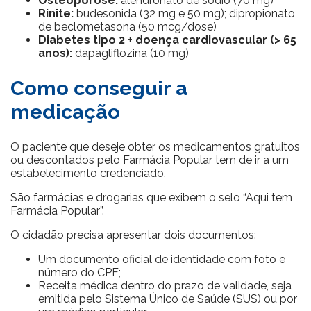
Osteoporose:
alendronato de sódio (70 mg)
Rinite:
budesonida (32 mg e 50 mg); dipropionato
de beclometasona (50 mcg/dose)
Diabetes tipo 2 + doença cardiovascular (> 65
anos):
dapagliflozina (10 mg)
Como conseguir a
medicação
O paciente que deseje obter os medicamentos gratuitos
ou descontados pelo Farmácia Popular tem de ir a um
estabelecimento credenciado.
São farmácias e drogarias que exibem o selo “Aqui tem
Farmácia Popular”.
O cidadão precisa apresentar dois documentos:
Um documento oficial de identidade com foto e
número do CPF;
Receita médica dentro do prazo de validade, seja
emitida pelo Sistema Único de Saúde (SUS) ou por