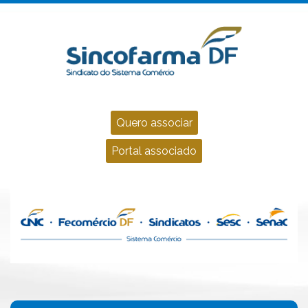
Quero associar
Portal associado