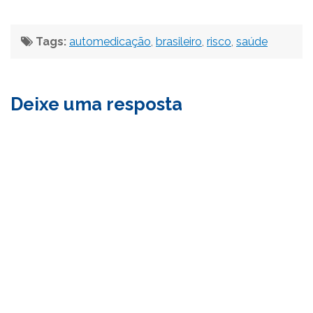
Tags:
automedicação
,
brasileiro
,
risco
,
saúde
Deixe uma resposta