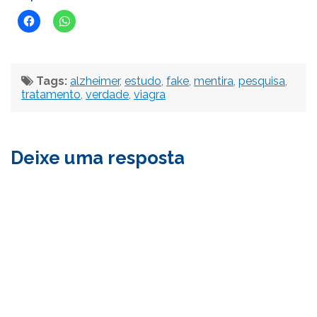
Tags:
alzheimer
,
estudo
,
fake
,
mentira
,
pesquisa
,
tratamento
,
verdade
,
viagra
Deixe uma resposta