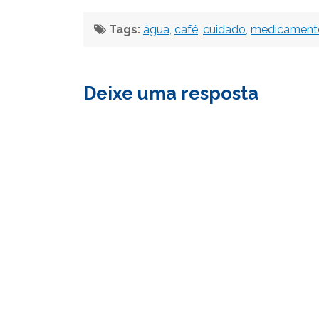
Tags:
água
,
café
,
cuidado
,
medicament
Deixe uma resposta