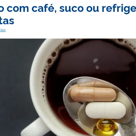
 com café, suco ou refrige
tas
cias