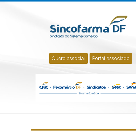
Quero associar
Portal associado