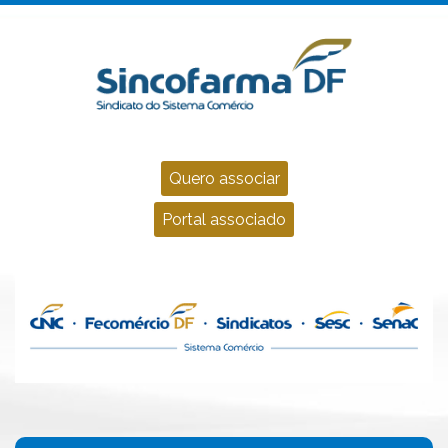
Quero associar
Portal associado