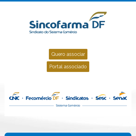
Quero associar
Portal associado