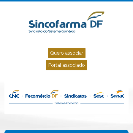
Quero associar
Portal associado