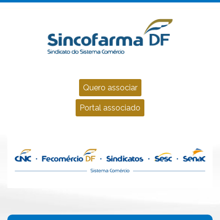
Quero associar
Portal associado